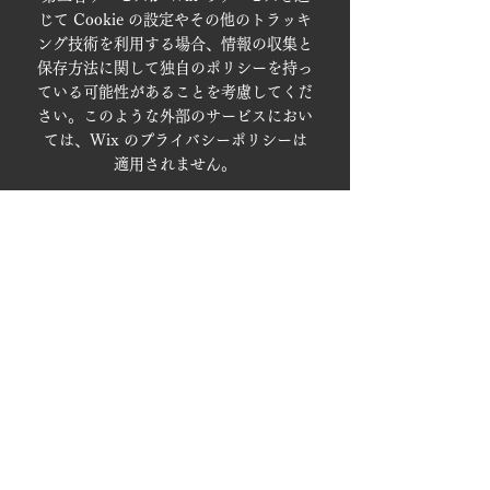
じて Cookie の設定やその他のトラッキ
ング技術を利用する場合、情報の収集と
保存方法に関して独自のポリシーを持っ
ている可能性があることを考慮してくだ
さい。このような外部のサービスにおい
ては、Wix のプライバシーポリシーは
適用されません。
詳しくは、当社ヘルプセンター記事
「
Cookie と Wix サイト
」を参照して
ください。
株式会社中国シジシー
〒731-3198 広島県広島市安佐南区伴西3-3-2
​電話：082-849-6600（代表）
Copyright © Chugoku CGC. All Rights
Reserved.