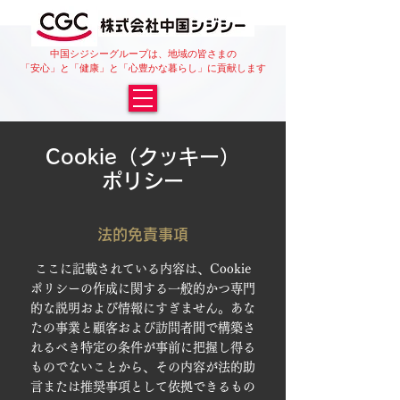
中国シジシーグループは、地域の皆さまの
「安心」と「健康」と「心豊かな暮らし」に貢献します
Cookie（クッキー）
ポリシー
法的免責事項
ここに記載されている内容は、Cookie
ポリシーの作成に関する一般的かつ専門
的な説明および情報にすぎません。あな
たの事業と顧客および訪問者間で構築さ
れるべき特定の条件が事前に把握し得る
ものでないことから、その内容が法的助
言または推奨事項として依拠できるもの