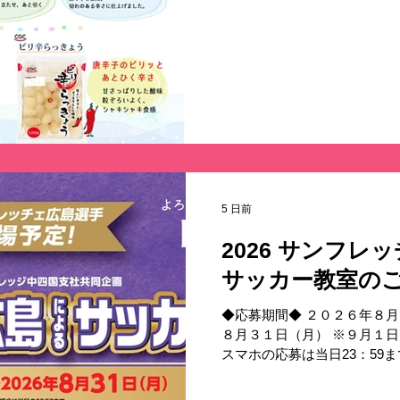
援＞ 一般財団法人広島陸上
5 日前
2026 サンフレ
サッカー教室の
◆応募期間◆ ２０２６年８
８月３１日（月） ※９月１
スマホの応募は当日23：59
用応募はがきはございません
募となります。詳しくはキャ