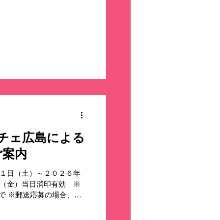
競技協会
ッチェ広島による
ご案内
月１日（土）～２０２６年
日（金）当日消印有効 ※
まで ※郵送応募の場合、専
。 市販はがきでのご応
ンペーンサイトをご覧くだ