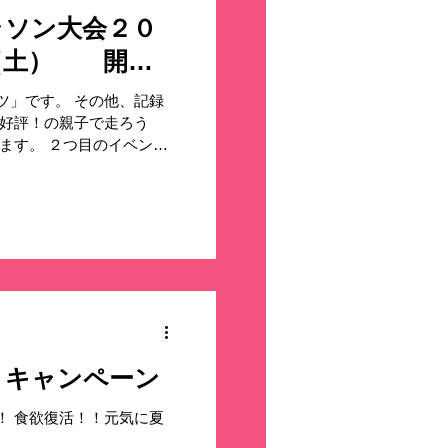
ラソン大会２０
日（土） 開催
ツ」です。 その他、記録
大好評！の親子で走ろう
ます。 ２つ目のイベント
マラソン大会エントリーは
athon/information/2026/261
※応募は、広島県と岩国市（玖珂
。 募集人員は、合計２
ントリーから当日までの流
ンドブックが届かない場合
 ◆お問い合わせ◆ 株式
健康マラソン大会事務局
１４ （平日：9時～17
トキャンペーン
国シジシー、エスビー食品
飲料株式会社中四国支社、
！ 食欲復活！！元気に夏
株式会社中四国支店 ＜後