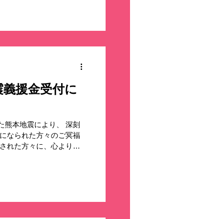
story/38071 ※レシート有効期
～2026年８月３１日
ペーン期間中、対象商品を
上のお買上げレシートでご
レシート対応該当レシート
名・購入金額・対象商品・
うに撮影し、応募フォーム
商品◆ キリンビバレッジ
震義援金受付に
。 対象商品を１ケース購
下記の商品も対象商品に含
いしい水 ●キリン 信州のお
た熊本地震により、 深刻
茶 ●ＣＧＣ おいしい麦
牲になられた方々のご冥福
●ＣＧＣおいしいジャスミ
災された方々に、心よりお
Ｃグループでは１日も早い
の店頭で救援募金活動を実
た募金は、被災された自治
支援にお役立ていただきま
火）まで お届け先：被災
ります ※実施の有無や期