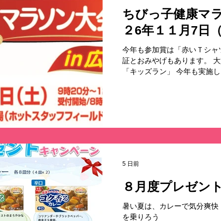
ちびっ子健康マ
２6年１１月7
です！
今年も参加賞は「赤いＴシャ
証とおみやげもあります。 
「キッズラン」 今年も実施し
はこちら。 ≫ちびっ子健康
こちらから↓↓
https://www.sbfoods.co.jp/mar
107_hiroshima.html 
町）にお住いの方となります
５００名様（先着順） ◆エ
れ◆ メールが届かない、ハ
は事務局までご連絡ください。
5 日前
会社中国シジシー ちびっ子
TEL：０８２-８４９-６７
８月度プレゼン
時） ≪主 催≫ 株式会社中
株式会社 ≪協 賛≫ アサヒ
暑い夏は、カレーで気分爽快
株式会社エフピコ 東洋水産
を乗りろう