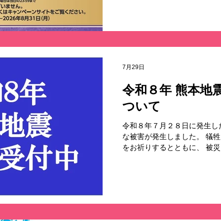
さい。 https://cp.kirin.jp/
間：２０２６年８月１日（土）
（月） ◆応募期間◆ キャン
含む１,０００円（税込）以
応募ください。 ※スマート
のスクリーンショット（店舗
7月29日
購入日時）の４点がわかるよ
に添付してください。 ◆対象
令和８年 熊本地
全商品 ※紙パック商品を除く
ついて
入で、当選確率２倍！！ ※
みます。 ●キリン 富士のお
令和８年７月２８日に発生し
いしい水 ●ＣＧＣ おいしいお
な被害が発生しました。 犠
茶 ●ＣＣＧおいしい烏龍茶 
をお祈りするとともに、 被
見舞い申し上げます。 ＣＧ
復旧を願い、 全国の加盟店
施いたします。 お預かりし
体へお届けし、 被災者への
す。 実施期間：８月２５日（
された各自治体を予定してお