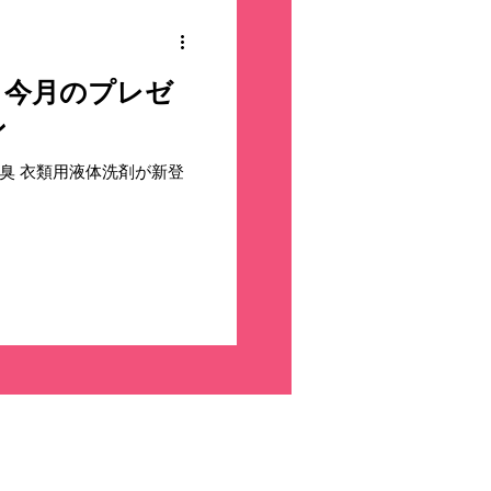
があります 皆さまのあた
い申し上げます。
】今月のプレゼ
ン
臭 衣類用液体洗剤が新登